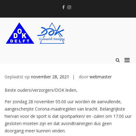
Ga
Facebook
Instagram
naar
Email
de
inhoud
Prim
Toon
zoekformu
men
voor
Geplaatst op
november 28, 2021
door
webmaster
mobi
Beste ouders/verzorgers/DOK leden,
Per zondag 28 november 05.00 uur worden de aanvullende,
aangescherpte Corona-maatregelen van kracht. Belangrijkste
hiervan voor de sport is dat sportparken/ en -zalen om 17.00 uur
gesloten moeten zijn en dat avondtrainingen dus geen
doorgang meer kunnen vinden.