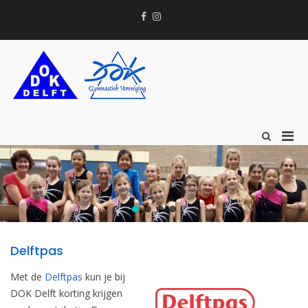
Ga
Facebook
Instagram
naar
Email
de
inhoud
Prim
Toon
zoekformu
men
voor
mobi
Delftpas
Met de
Delftpas
kun je bij
DOK Delft korting krijgen