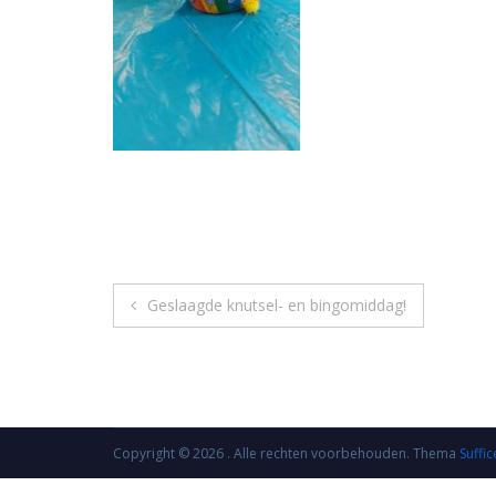
Bericht
Geslaagde knutsel- en bingomiddag!
navigatie
Copyright © 2026
. Alle rechten voorbehouden. Thema
Suffic